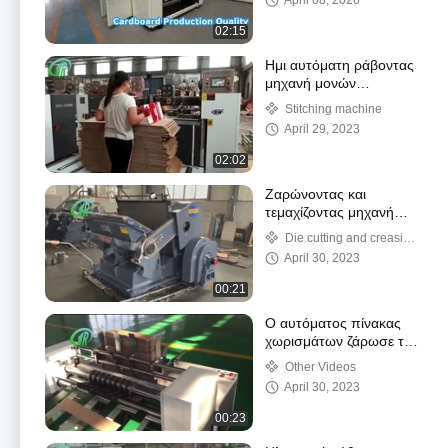
April 08, 2026
όψης για κυματοειδές
χαρτόνι
02:15
Ημι αυτόματη ράβοντας
μηχανή μονών
κομματιών
Stitching machine
April 29, 2023
02:02
Ζαρώνοντας και
τεμαχίζοντας μηχανή
εγχειριδίων για το
Die cutting and creasing
ζαρωμένο χαρτόνι
machine
April 30, 2023
00:21
Ο αυτόματος πίνακας
χωρισμάτων ζάρωσε το
περιστροφικό κράμα
Other Videos
μηχανών Slotter
April 30, 2023
00:23