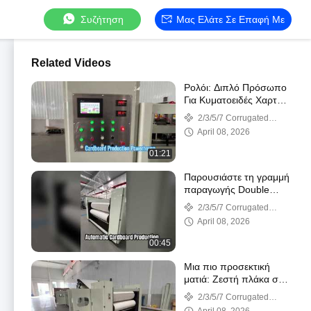
Συζήτηση
Μας Ελάτε Σε Επαφή Με
Related Videos
Ρολόι: Διπλό Πρόσωπο
Για Κυματοειδές Χαρτόνι
Σειρά Παραγωγής Τόξου
2/3/5/7 Corrugated
Βιτρίνα Θερμοσκευής
cardboard production line
April 08, 2026
01:21
Παρουσιάστε τη γραμμή
παραγωγής Double
Facer For Carrugated
2/3/5/7 Corrugated
Cardboard
cardboard production line
April 08, 2026
Automatically Control
For You
00:45
Μια πιο προσεκτική
ματιά: Ζεστή πλάκα σε
σχήμα τόξου γραμμής
2/3/5/7 Corrugated
παραγωγής διπλής
cardboard production line