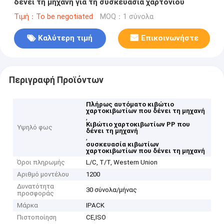
δένει τη μηχανή για τη συσκευασία χαρτονιού
Τιμή：To be negotiated
MOQ：1 σύνολα
Καλύτερη τιμή
Επικοινωνήστε
Περιγραφή Προϊόντων
Πλήρως αυτόματο κιβώτιο
χαρτοκιβωτίων που δένει τη μηχανή
,
Κιβώτιο χαρτοκιβωτίων PP που
Υψηλό φως
δένει τη μηχανή
,
συσκευασία κιβωτίων
χαρτοκιβωτίων που δένει τη μηχανή
Όροι πληρωμής
L/C, T/T, Western Union
Αριθμό μοντέλου
1200
Δυνατότητα
30 σύνολα/μήνας
προσφοράς
Μάρκα
IPACK
Πιστοποίηση
CE,ISO