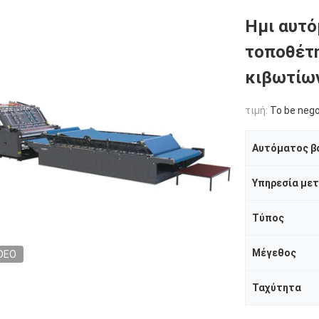
Ημι αυτό
τοποθέτ
κιβωτίω
τιμή:
To be nego
Αυτόματος β
Τύπος
Μέγεθος
DEO
Ταχύτητα