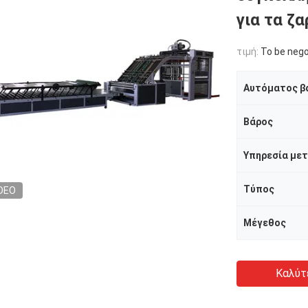
για τα ζ
τιμή:
To be nego
Αυτόματος β
Βάρος
Τύπος
DEO
Μέγεθος
Καλύτ