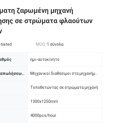
ματη ζαρωμένη μηχανή
ησης σε στρώματα φλαούτων
ν
tiated
MOQ:
1 σύνολα
αθμός
ημι-αυτοκίνητο
Υπηρεσία μεταπωλήσεων παρεχόμενη
Μηχανικοί διαθέσιμοι στα μηχανήματα υπηρεσιών στο εξωτερικό, σε απευθείας σύνδεση υποστήριξη, τηλεοπ
Τοποθετώντας σε στρώματα μηχανή
1300x1250mm
4000pcs/hour