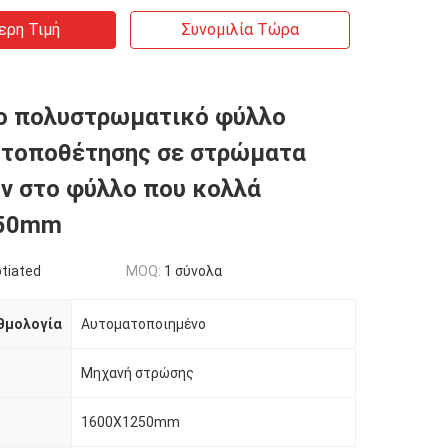
ερη Τιμή
Συνομιλία Τώρα
ο πολυστρωματικό φύλλο
 τοποθέτησης σε στρώματα
ν στο φύλλο που κολλά
250mm
tiated
MOQ:
1 σύνολα
θμολογία
Αυτοματοποιημένο
Μηχανή στρώσης
1600X1250mm