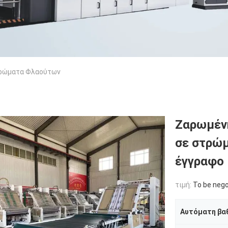
τρώματα Φλαούτων
Ζαρωμέν
σε στρώμ
έγγραφο
τιμή:
To be nego
Αυτόματη βα