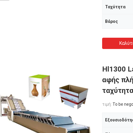
Ταχύτητα
Βάρος
Καλύτ
Hl1300 L
αφής πλή
ταχύτητ
τιμή:
To be nego
Εξουσιοδότη