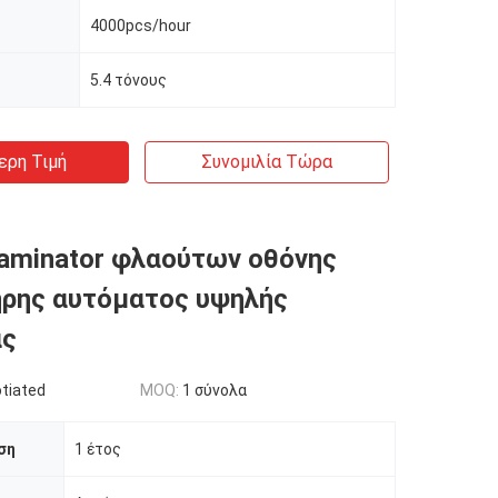
4000pcs/hour
5.4 τόνους
ερη Τιμή
Συνομιλία Τώρα
aminator φλαούτων οθόνης
ρης αυτόματος υψηλής
ας
tiated
MOQ:
1 σύνολα
ση
1 έτος