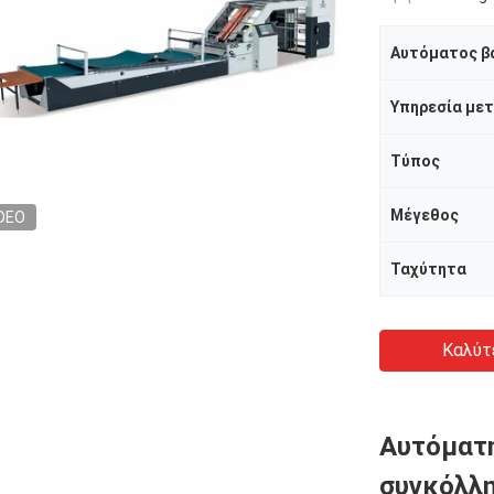
Αυτόματος β
Τύπος
Μέγεθος
DEO
Ταχύτητα
Καλύτ
Αυτόματ
συγκόλλ