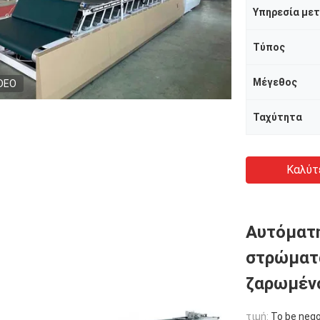
Τύπος
Μέγεθος
DEO
Ταχύτητα
Καλύτ
Αυτόματη
στρώματα
ζαρωμέν
τιμή:
To be nego