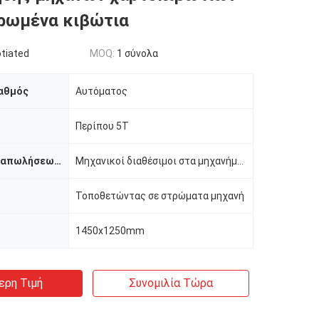
αρωμένα κιβώτια
tiated
MOQ:
1 σύνολα
αθμός
Αυτόματος
Περίπου 5T
Υπηρεσία μεταπωλήσεων παρεχόμενη
Μηχανικοί διαθέσιμοι στα μηχανήματα υπηρεσιών στο εξωτερικό, σε απευθείας σύνδεση υποστήριξη, τηλεοπ
Τοποθετώντας σε στρώματα μηχανή
1450x1250mm
ερη Τιμή
Συνομιλία Τώρα