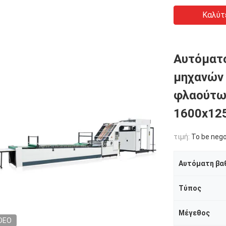
Καλύτ
Αυτόματ
μηχανών
φλαούτω
1600x1
τιμή:
To be nego
Αυτόματη βα
Τύπος
Μέγεθος
DEO