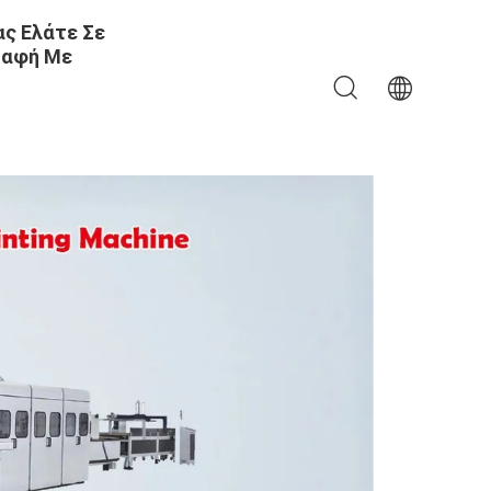
ς Ελάτε Σε
αφή Με