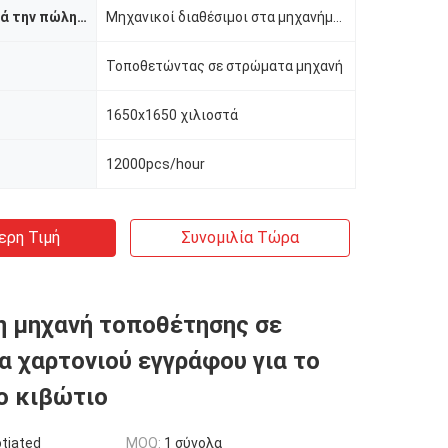
Υπηρεσία μετά την πώληση
Μηχανικοί διαθέσιμοι στα μηχανήματα υπηρεσιών στο εξωτερικό, σε απευθείας σύνδεση υποστήριξη, τηλεοπ
Τοποθετώντας σε στρώματα μηχανή
1650x1650 χιλιοστά
12000pcs/hour
ερη Τιμή
Συνομιλία Τώρα
 μηχανή τοποθέτησης σε
 χαρτονιού εγγράφου για το
ο κιβώτιο
tiated
MOQ:
1 σύνολα