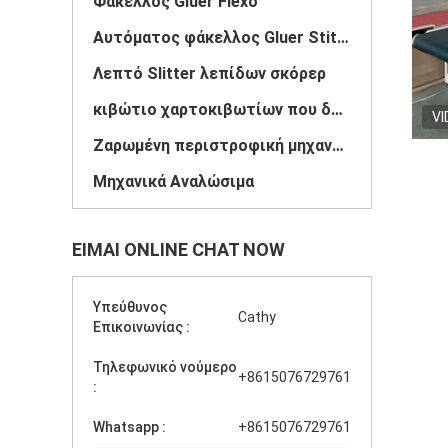
Φάκελλος Gluer Flexo
Αυτόματος φάκελλος Gluer Stitcher
Λεπτό Slitter λεπίδων σκόρερ
κιβώτιο χαρτοκιβωτίων που δένει τη μηχανή
VI
Ζαρωμένη περιστροφική μηχανή Slotter
Μηχανικά Αναλώσιμα
ΕΊΜΑΙ ONLINE CHAT NOW
Υπεύθυνος
Cathy
Επικοινωνίας :
Τηλεφωνικό νούμερο
+8615076729761
:
Whatsapp :
+8615076729761