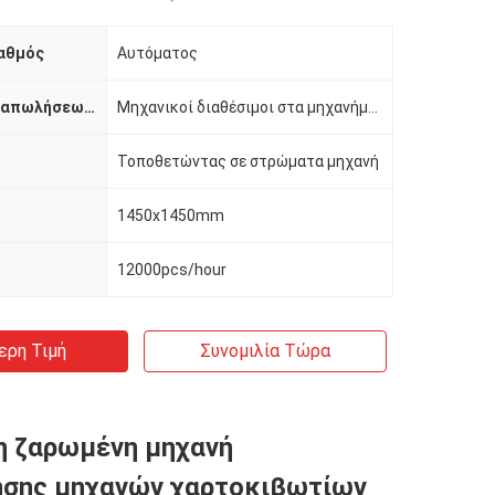
αθμός
Αυτόματος
Υπηρεσία μεταπωλήσεων παρεχόμενη
Μηχανικοί διαθέσιμοι στα μηχανήματα υπηρεσιών στο εξωτερικό, σε απευθείας σύνδεση υποστήριξη, τηλεοπ
Τοποθετώντας σε στρώματα μηχανή
1450x1450mm
12000pcs/hour
ερη Τιμή
Συνομιλία Τώρα
η ζαρωμένη μηχανή
ησης μηχανών χαρτοκιβωτίων