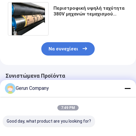
Περιστροφική υψηλή ταχύτητα
380V μηχανών τεμαχισμού
κιβωτίων χαρτοκιβωτίων
χαρτονιού PLC
Να συνεχίσει
Συνιστώμενα Προϊόντα
Gerun Company
7:49 PM
Good day, what product are you looking for?
MY1500
MY1080
MYQ1500SA Π