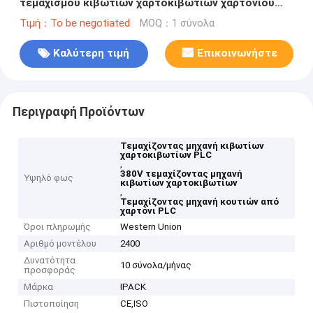
τεμαχισμού κιβωτίων χαρτοκιβωτίων χαρτονιού
PLC
Τιμή：To be negotiated
MOQ：1 σύνολα
Καλύτερη τιμή
Επικοινωνήστε
Περιγραφή Προϊόντων
Τεμαχίζοντας μηχανή κιβωτίων
χαρτοκιβωτίων PLC
,
380V τεμαχίζοντας μηχανή
Υψηλό φως
κιβωτίων χαρτοκιβωτίων
,
Τεμαχίζοντας μηχανή κουτιών από
χαρτόνι PLC
Όροι πληρωμής
Western Union
Αριθμό μοντέλου
2400
Δυνατότητα
10 σύνολα/μήνας
προσφοράς
Μάρκα
IPACK
Πιστοποίηση
CE,ISO