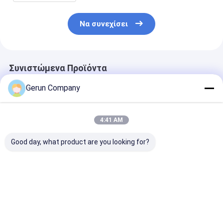
Να συνεχίσει
Συνιστώμενα Προϊόντα
Gerun Company
4:41 AM
Good day, what product are you looking for?
Ταχύτητα Εργασίας
Ελάχιστο Μέγεθος
Χαρτί επιφάν
0 έως 5500 Φύλλα
Επικάλυψης 400 X
250 έως 450
ανά Ώρα Μηχανή
400mm Μηχανή
γραμμάρια ανά
Επικόλλησης,
Επικάλυψης Flute
τετραγωνικό 
Επικάλυψης και
Συμπεριλαμβανομένου
μηχανή
Καλύτερη τιμή
Καλύτερη τιμή
Καλύτερη 
Λαμιναρίσματος
Μέγιστου Μεγέθους
πλαστικοποί
Κυματοειδούς
Τροφοδοσίας
φιλμ 3 στρώσ
Χαρτονιού
1320mm Και
ημιαυτόματη,