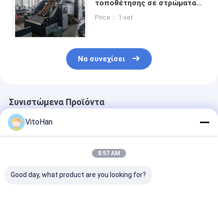
τοποθέτησης σε στρώματα
μέγεθος 1200mm φύλλων
Price： 1 set
μηχανών απεριόριστο
ανώτατο
Να συνεχίσει
Συνιστώμενα Προϊόντα
VitoHan
8:57 AM
Good day, what product are you looking for?
Ταχύτητα Εργασίας
Ελάχιστο Μέγεθος
Χαρτί επιφάν
0 έως 5500 Φύλλα
Επικάλυψης 400 X
250 έως 450
ανά Ώρα Μηχανή
400mm Μηχανή
γραμμάρια ανά