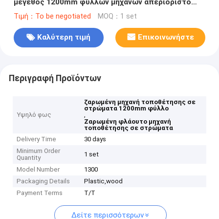
μέγεθος 1200mm φύλλων μηχανών απεριόριστο
ανώτατο
Τιμή：To be negotiated
MOQ：1 set
Καλύτερη τιμή
Επικοινωνήστε
Περιγραφή Προϊόντων
ζαρωμένη μηχανή τοποθέτησης σε
στρώματα 1200mm φύλλο
Υψηλό φως
,
Ζαρωμένη φλάουτο μηχανή
τοποθέτησης σε στρώματα
Delivery Time
30 days
Minimum Order
1 set
Quantity
Model Number
1300
Packaging Details
Plastic,wood
Payment Terms
T/T
Δείτε περισσότερων