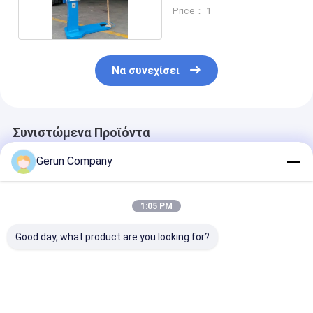
Price： 1
Να συνεχίσει
Συνιστώμενα Προϊόντα
Gerun Company
1:05 PM
Good day, what product are you looking for?
Μηχανή ραπτικής
Υψηλής ταχύτητας
Μηχανή ράψιμ
υψηλής ταχύτητας
πλήρως αυτόματο
μεγάλη αντοχ
διπλού σερβο,
κυματοειδές μηχανή
ημιαυτόματης
ράψιμης κουτιού για
600χλμ/min για
χαρτόνια