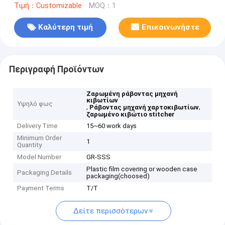
Τιμή：Customizable
MOQ：1
Καλύτερη τιμή
Επικοινωνήστε
Περιγραφή Προϊόντων
Ζαρωμένη ράβοντας μηχανή
κιβωτίων
Υψηλό φως
,
,
Ράβοντας μηχανή χαρτοκιβωτίων
ζαρωμένο κιβώτιο stitcher
Delivery Time
15~60 work days
Minimum Order
1
Quantity
Model Number
GR-SSS
Plastic film covering or wooden case
Packaging Details
packaging(choosed)
Payment Terms
T/T
Δείτε περισσότερων